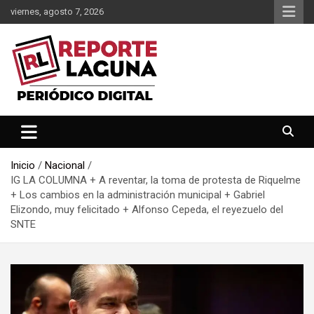
Saltar
viernes, agosto 7, 2026
al
contenido
Reporte Laguna Noticias
Reporte Laguna
Inicio
Nacional
IG LA COLUMNA + A reventar, la toma de protesta de Riquelme
+ Los cambios en la administración municipal + Gabriel
Elizondo, muy felicitado + Alfonso Cepeda, el reyezuelo del
SNTE