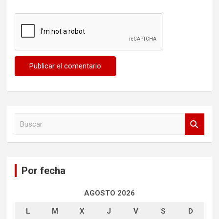
B
u
s
c
a
Por fecha
r
AGOSTO 2026
L
M
X
J
V
S
D