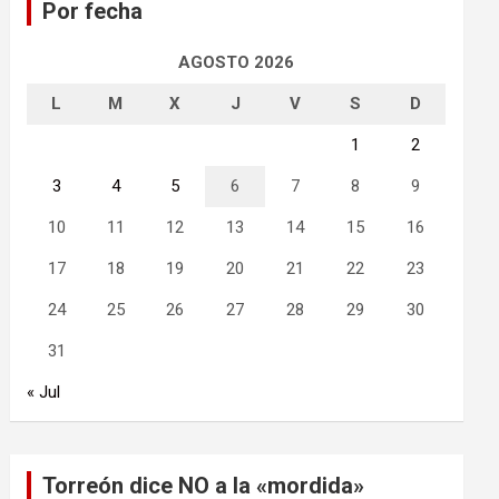
Por fecha
r
AGOSTO 2026
L
M
X
J
V
S
D
1
2
3
4
5
6
7
8
9
10
11
12
13
14
15
16
17
18
19
20
21
22
23
24
25
26
27
28
29
30
31
« Jul
Torreón dice NO a la «mordida»