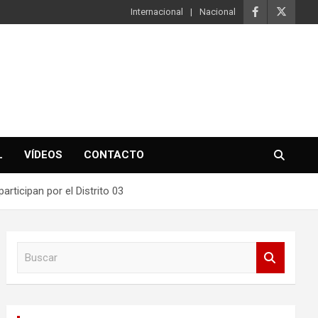
Internacional
Nacional
L
VÍDEOS
CONTACTO
rticipan por el Distrito 03
B
u
s
c
a