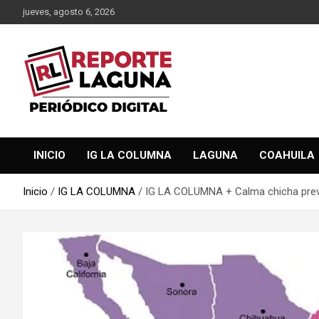
Saltar
jueves, agosto 6, 2026
al
contenido
Reporte Laguna Noticias
Reporte Laguna
INICIO
IG LA COLUMNA
LAGUNA
COAHUILA
Inicio
IG LA COLUMNA
IG LA COLUMNA + Calma chicha previa 