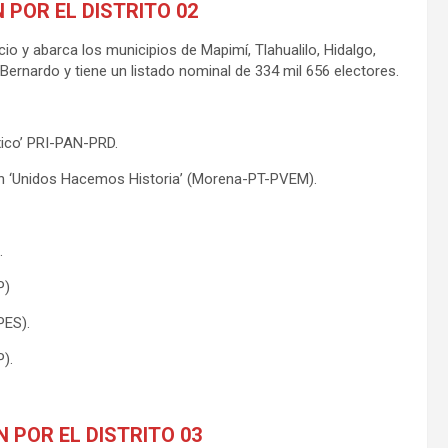
 POR EL DISTRITO 02
o y abarca los municipios de Mapimí, Tlahualilo, Hidalgo,
Bernardo y tiene un listado nominal de 334 mil 656 electores.
xico’ PRI-PAN-PRD.
ón ‘Unidos Hacemos Historia’ (Morena-PT-PVEM).
.
P)
PES).
).
N POR EL DISTRITO 03