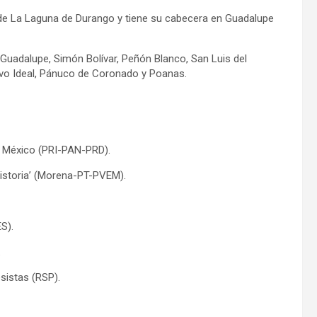
s de La Laguna de Durango y tiene su cabecera en Guadalupe
uadalupe, Simón Bolívar, Peñón Blanco, San Luis del
vo Ideal, Pánuco de Coronado y Poanas.
r México (PRI-PAN-PRD).
Historia’ (Morena-PT-PVEM).
S).
.
sistas (RSP).