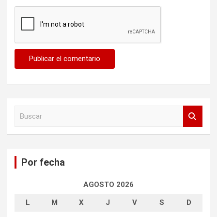
B
u
s
c
a
Por fecha
r
AGOSTO 2026
L
M
X
J
V
S
D