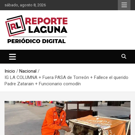
Saltar
sábado, agosto 8, 2026
al
contenido
Reporte Laguna Noticias
Reporte Laguna
Inicio
Nacional
IG LA COLUMNA + Fuera PASA de Torreón + Fallece el querido
Padre Zatarain + Funcionario comodín