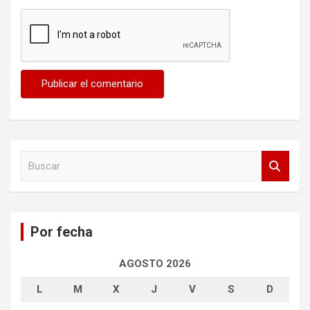
B
u
s
c
a
Por fecha
r
AGOSTO 2026
L
M
X
J
V
S
D