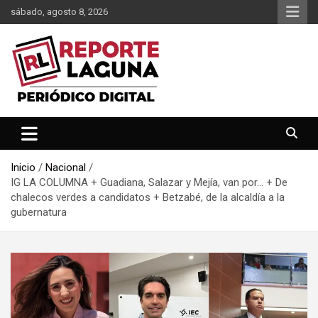
Saltar
sábado, agosto 8, 2026
al
contenido
Reporte Laguna Noticias
Reporte Laguna
Inicio
Nacional
IG LA COLUMNA + Guadiana, Salazar y Mejía, van por… + De
chalecos verdes a candidatos + Betzabé, de la alcaldía a la
gubernatura