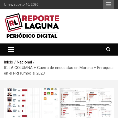
Saltar
lunes, agosto 10, 2026
al
contenido
Reporte Laguna Noticias
Reporte Laguna
Inicio
Nacional
IG LA COLUMNA + Guerra de encuestas en Morena + Enroques
en el PRI rumbo al 2023