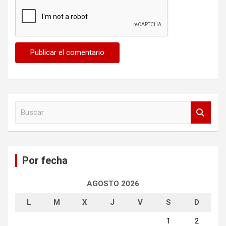
B
u
s
c
a
Por fecha
r
AGOSTO 2026
L
M
X
J
V
S
D
1
2