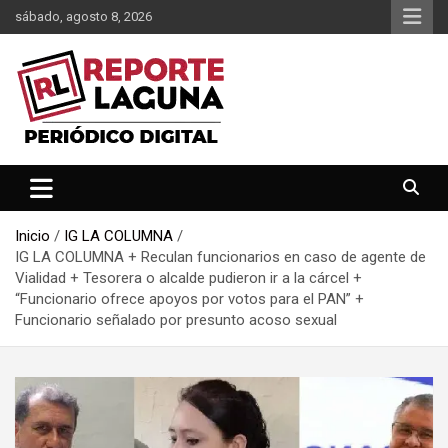
Saltar
sábado, agosto 8, 2026
al
contenido
Reporte Laguna Noticias
Reporte Laguna
Inicio
IG LA COLUMNA
IG LA COLUMNA + Reculan funcionarios en caso de agente de
Vialidad + Tesorera o alcalde pudieron ir a la cárcel +
“Funcionario ofrece apoyos por votos para el PAN” +
Funcionario señalado por presunto acoso sexual