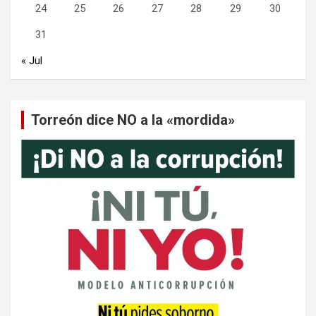
24
25
26
27
28
29
30
31
« Jul
Torreón dice NO a la «mordida»