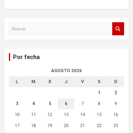
B
u
s
c
a
Por fecha
r
AGOSTO 2026
L
M
X
J
V
S
D
1
2
3
4
5
6
7
8
9
10
11
12
13
14
15
16
17
18
19
20
21
22
23