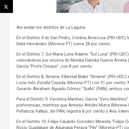
Así andan los distritos de La Laguna
En el Distrito 4 de San Pedro, Cristina Amezcua (PRI-UDC) t
Delia Hernández (Morena-PT) suma 28 por ciento.
En el Distrito 7, Sol María Luna Adame “Sol Luna” (PRI-UDC)
colocándose por encima de Monika Darinka Guerra Arrieta (
García “Profe Cheque”, con 8 por ciento.
En el Distrito 8, Ximena Villarreal Blake “Ximena” (PRI-UDC)
Lucía Inés Zorrilla Cepeda (Morena-PT) con 31 por ciento. 
Gerardo Abraham Aguado Gómez “Quillo” (PAN), ambos con 
Para el Distrito 9, Verónica Martínez García “Vero Martínez”
preferencias, mientras que Antonio Attolini Murra (Morena-P
Peñaloza Vallejo, del PAN, registra 8 por ciento y Ana Valer
En el Distrito 10, Felipe Eduardo González Miranda “Felipe 
Rocío Guadalupe de Aguinaga Peraza “Pily” (Morena-PT) co