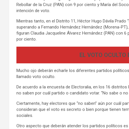
Rebollar de la Cruz (PAN) con 9 por ciento y María del Soco
intención de voto.
Mientras tanto, en el Distrito 11, Héctor Hugo Dávila Prado 
superando a Fernando Hernández Hernández (Morena-PT), q
figuran Claudia Jacqueline Álvarez Hernández (PAN) con 6 p
por ciento.
EL VOTO OCULTO 
Mucho ojo deberán echarle los diferentes partidos político
llamado voto oculto.
De acuerdo a la encuesta de Electoralia, en los 16 distrito
no saben por cuál partido o candidato votar. “No sabe o no
Ciertamente, hay electores que “no saben” aún por cuál pa
consideran que el voto es secreto o bien porque tienen tem
sociales.
Otro aspecto que deberán atender los partidos políticos es e