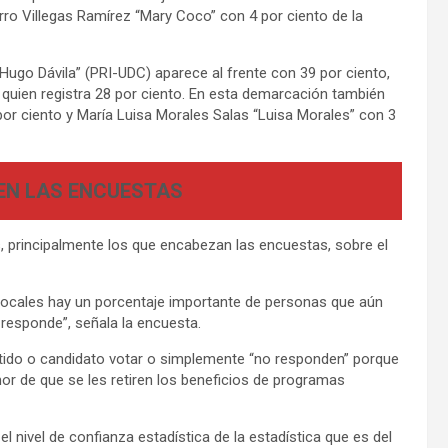
rro Villegas Ramírez “Mary Coco” con 4 por ciento de la
“Hugo Dávila” (PRI-UDC) aparece al frente con 39 por ciento,
uien registra 28 por ciento. En esta demarcación también
or ciento y María Luisa Morales Salas “Luisa Morales” con 3
EN LAS ENCUESTAS
s, principalmente los que encabezan las encuestas, sobre el
s locales hay un porcentaje importante de personas que aún
 responde”, señala la encuesta.
rtido o candidato votar o simplemente “no responden” porque
or de que se les retiren los beneficios de programas
l nivel de confianza estadística de la estadística que es del