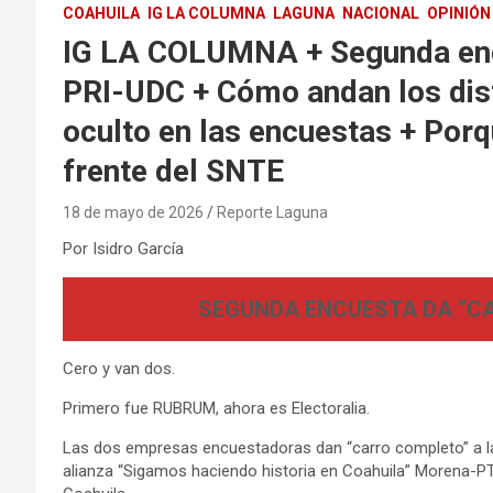
COAHUILA
IG LA COLUMNA
LAGUNA
NACIONAL
OPINIÓN
IG LA COLUMNA + Segunda enc
PRI-UDC + Cómo andan los dist
oculto en las encuestas + Por
frente del SNTE
18 de mayo de 2026
Reporte Laguna
Por Isidro García
SEGUNDA ENCUESTA DA “CA
Cero y van dos.
Primero fue RUBRUM, ahora es Electoralia.
Las dos empresas encuestadoras dan “carro completo” a la 
alianza “Sigamos haciendo historia en Coahuila” Morena-PT, 