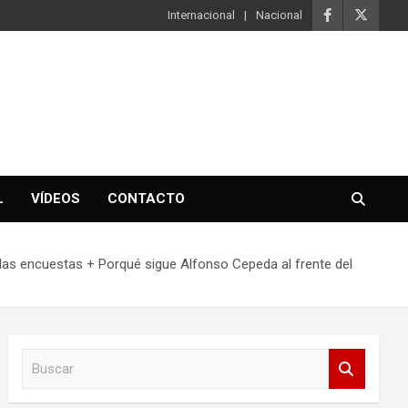
Internacional
Nacional
L
VÍDEOS
CONTACTO
as encuestas + Porqué sigue Alfonso Cepeda al frente del
B
u
s