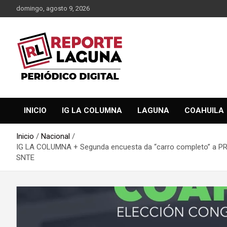
Saltar
domingo, agosto 9, 2026
al
contenido
Reporte Laguna Noticias
Reporte Laguna
INICIO
IG LA COLUMNA
LAGUNA
COAHUILA
Inicio
Nacional
IG LA COLUMNA + Segunda encuesta da “carro completo” a PRI-
SNTE