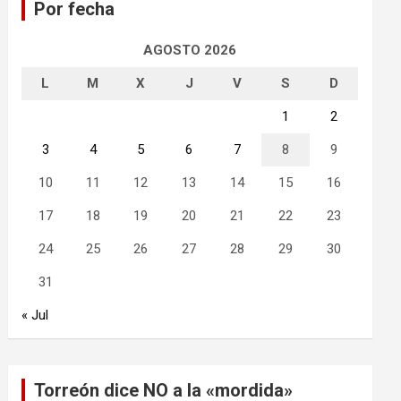
Por fecha
r
AGOSTO 2026
L
M
X
J
V
S
D
1
2
3
4
5
6
7
8
9
10
11
12
13
14
15
16
17
18
19
20
21
22
23
24
25
26
27
28
29
30
31
« Jul
Torreón dice NO a la «mordida»