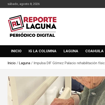
Saltar
sábado, agosto 8, 2026
al
contenido
Reporte Laguna Noticias
Reporte Laguna
INICIO
IG LA COLUMNA
LAGUNA
COAHUILA
Inicio
Laguna
Impulsa DIF Gómez Palacio rehabilitación físi