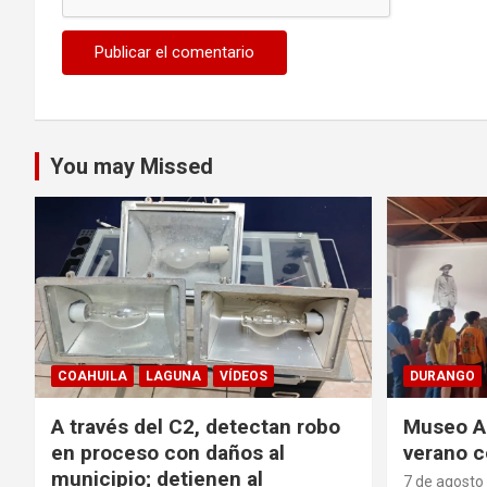
You may Missed
COAHUILA
LAGUNA
VÍDEOS
DURANGO
A través del C2, detectan robo
Museo Ac
en proceso con daños al
verano c
municipio; detienen al
7 de agosto