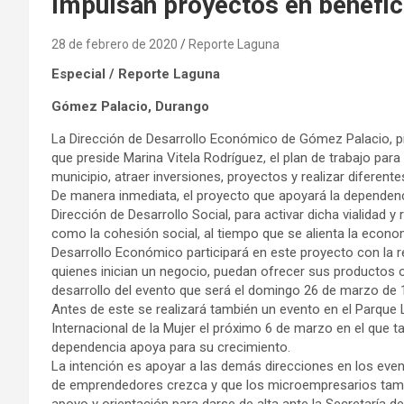
Impulsan proyectos en benefi
28 de febrero de 2020
Reporte Laguna
Especial / Reporte Laguna
Gómez Palacio, Durango
La Dirección de Desarrollo Económico de Gómez Palacio, p
que preside Marina Vitela Rodríguez, el plan de trabajo para 
municipio, atraer inversiones, proyectos y realizar diferente
De manera inmediata, el proyecto que apoyará la dependenci
Dirección de Desarrollo Social, para activar dicha vialidad y
como la cohesión social, al tiempo que se alienta la econom
Desarrollo Económico participará en este proyecto con la 
quienes inician un negocio, puedan ofrecer sus productos 
desarrollo del evento que será el domingo 26 de marzo de 1
Antes de este se realizará también un evento en el Parque
Internacional de la Mujer el próximo 6 de marzo en el que 
dependencia apoya para su crecimiento.
La intención es apoyar a las demás direcciones en los even
de emprendedores crezca y que los microempresarios tambié
apoyo y orientación para darse de alta ante la Secretaría d