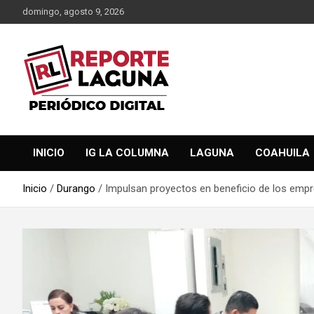
Saltar
domingo, agosto 9, 2026
al
contenido
Reporte Laguna Noticias
Reporte Laguna
INICIO
IG LA COLUMNA
LAGUNA
COAHUILA
Inicio
Durango
Impulsan proyectos en beneficio de los emp