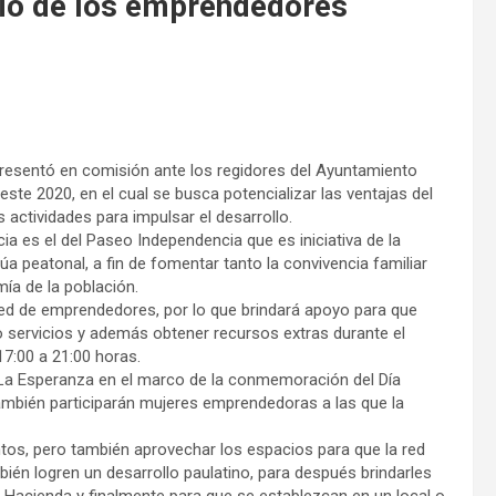
cio de los emprendedores
resentó en comisión ante los regidores del Ayuntamiento
este 2020, en el cual se busca potencializar las ventajas del
s actividades para impulsar el desarrollo.
a es el del Paseo Independencia que es iniciativa de la
 rúa peatonal, a fin de fomentar tanto la convivencia familiar
ía de la población.
red de emprendedores, por lo que brindará apoyo para que
o servicios y además obtener recursos extras durante el
7:00 a 21:00 horas.
 La Esperanza en el marco de la conmemoración del Día
también participarán mujeres emprendedoras a las que la
tos, pero también aprovechar los espacios para que la red
n logren un desarrollo paulatino, para después brindarles
e Hacienda y finalmente para que se establezcan en un local o