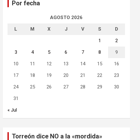
Por fecha
r
AGOSTO 2026
L
M
X
J
V
S
D
1
2
3
4
5
6
7
8
9
10
11
12
13
14
15
16
17
18
19
20
21
22
23
24
25
26
27
28
29
30
31
« Jul
Torreón dice NO a la «mordida»