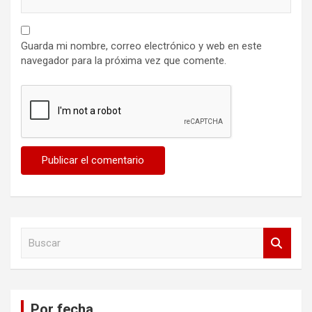
Guarda mi nombre, correo electrónico y web en este
navegador para la próxima vez que comente.
B
u
s
c
a
Por fecha
r