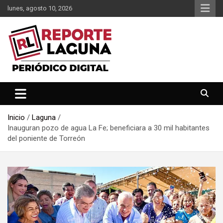
Saltar
lunes, agosto 10, 2026
al
contenido
Reporte Laguna Noticias
Reporte Laguna
Inicio
Laguna
Inauguran pozo de agua La Fe; beneficiara a 30 mil habitantes
del poniente de Torreón