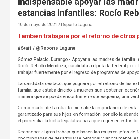
Indispensable apoyar las madre
estancias infantiles: Rocío Reb
10 de mayo de 2021
Reporte Laguna
También trabajará por el retorno de otros
#Staff / @Reporte Laguna
Gómez Palacio, Durango.- Apoyar a las madres de familia e
Rocío Rebollo Mendoza, candidata a diputada federal por el
trabajar fuertemente por el regreso de programas de apoyo
La candidata destacó, que pugnará por el retronó de las est
familia, que estaba dirigido a mujeres que sostienen económ
manera que se pueda encontrar en este esquema, una verd
Como madre de familia, Rocío sabe la importancia de esta 
garantizado para sus hijos en formación, por ello la aban
el primer día, la lucha legislativa para que regresen estos be
Reconocer el gran trabajo que hacen las mujeres jefas de f
oportunidades de desarrollarse personal y laboralmente, es