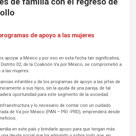
s de familia con el regreso de
ollo
 programas de apoyo a las mujeres
s apoyar a México y por eso en esta fecha tan significativa,
 Distrito 02, de la Coalición Va por México, se comprometió a
 a las mujeres.
ancias infantiles y de los programas de apoyo a las jefas de
icamente a sus hijos, sin la ayuda de una pareja, de tal
adera oportunidad para este segmento de la sociedad.
infraestructura y lo necesario de contar con un cuidado
derada de Va por México (PAN – PRI -PRD), emprenderá desde
neficios.
amilia en este país y brindarle apoyo para que tengan más
 una deuda social que ha adquirido y sobre todo que, en