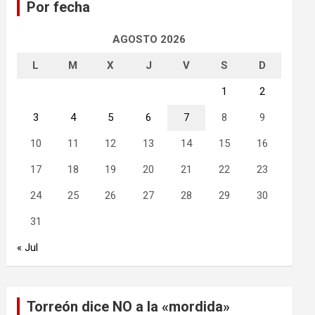
Por fecha
r
AGOSTO 2026
L
M
X
J
V
S
D
1
2
3
4
5
6
7
8
9
10
11
12
13
14
15
16
17
18
19
20
21
22
23
24
25
26
27
28
29
30
31
« Jul
Torreón dice NO a la «mordida»