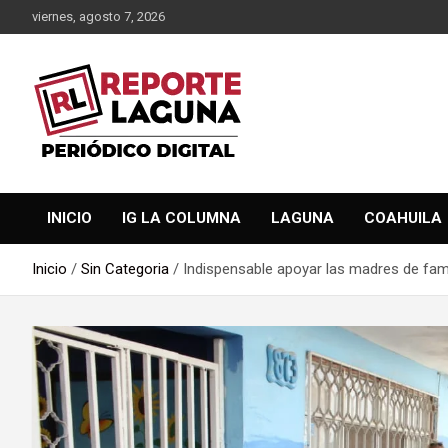
Saltar
viernes, agosto 7, 2026
al
contenido
Reporte Laguna Noticias
Reporte Laguna
INICIO
IG LA COLUMNA
LAGUNA
COAHUILA
Inicio
Sin Categoria
Indispensable apoyar las madres de famil