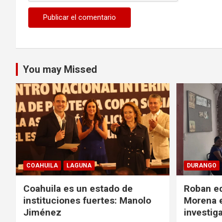
You may Missed
COAHUILA
LAGUNA
DURANGO
Coahuila es un estado de
Roban eq
instituciones fuertes: Manolo
Morena e
Jiménez
investig