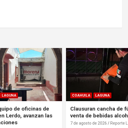
LAGUNA
COAHUILA
LAGUNA
uipo de oficinas de
Clausuran cancha de fú
n Lerdo, avanzan las
venta de bebidas alcoh
aciones
7 de agosto de 2026
Reporte 