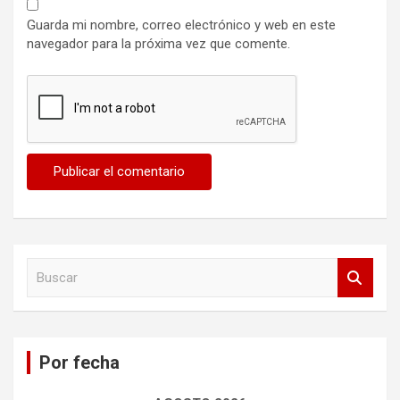
Guarda mi nombre, correo electrónico y web en este
navegador para la próxima vez que comente.
B
u
s
c
a
Por fecha
r