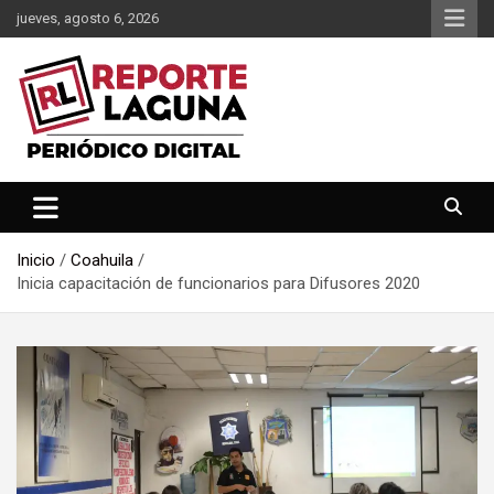
Saltar
jueves, agosto 6, 2026
al
contenido
Reporte Laguna Noticias
Reporte Laguna
Inicio
Coahuila
Inicia capacitación de funcionarios para Difusores 2020