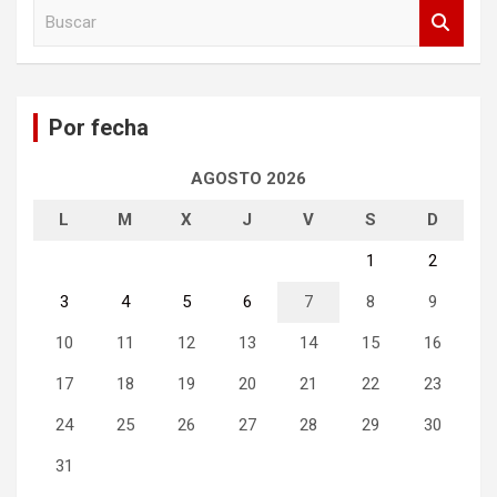
B
u
s
c
a
Por fecha
r
AGOSTO 2026
L
M
X
J
V
S
D
1
2
3
4
5
6
7
8
9
10
11
12
13
14
15
16
17
18
19
20
21
22
23
24
25
26
27
28
29
30
31