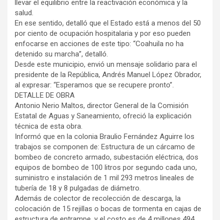
llevar el equilibrio entre la reactivación económica y la
salud.
En ese sentido, detalló que el Estado está a menos del 50
por ciento de ocupación hospitalaria y por eso pueden
enfocarse en acciones de este tipo: “Coahuila no ha
detenido su marcha”, detalló.
Desde este municipio, envió un mensaje solidario para el
presidente de la República, Andrés Manuel López Obrador,
al expresar: “Esperamos que se recupere pronto”.
DETALLE DE OBRA
Antonio Nerio Maltos, director General de la Comisión
Estatal de Aguas y Saneamiento, ofreció la explicación
técnica de esta obra.
Informó que en la colonia Braulio Fernández Aguirre los
trabajos se componen de: Estructura de un cárcamo de
bombeo de concreto armado, subestación eléctrica, dos
equipos de bombeo de 100 litros por segundo cada uno,
suministro e instalación de 1 mil 293 metros lineales de
tubería de 18 y 8 pulgadas de diámetro.
Además de colector de recolección de descarga, la
colocación de 15 rejillas o bocas de tormenta en cajas de
estructura de entrampe, y el costo es de 4 millones 494