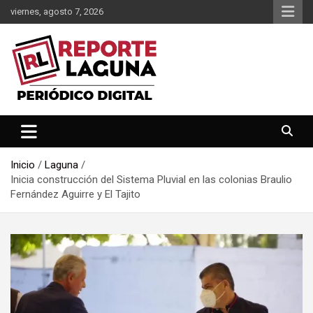
Saltar
viernes, agosto 7, 2026
al
contenido
Reporte Laguna Noticias
Reporte Laguna
Inicio
Laguna
Inicia construcción del Sistema Pluvial en las colonias Braulio
Fernández Aguirre y El Tajito