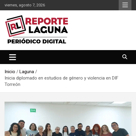
Saltar
viernes, agosto 7, 2026
al
contenido
Reporte Laguna Noticias
Reporte Laguna
Inicio
Laguna
Inicia diplomado en estudios de género y violencia en DIF
Torreón