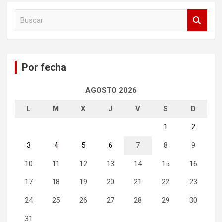
B
u
s
c
a
Por fecha
r
AGOSTO 2026
L
M
X
J
V
S
D
1
2
3
4
5
6
7
8
9
10
11
12
13
14
15
16
17
18
19
20
21
22
23
24
25
26
27
28
29
30
31