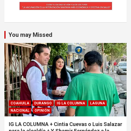
You may Missed
COAHUILA
DURANGO
IG LA COLUMNA
LAGUNA
NACIONAL
OPINIÓN
IG LA COLUMNA + Cintia Cuevas o Luis Salazar
para la alcaldía + Y Shamir Fernández a la