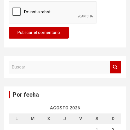
B
u
s
c
a
Por fecha
r
AGOSTO 2026
L
M
X
J
V
S
D
1
2