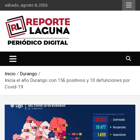
Saltar
sábado, agosto 8, 2026
al
contenido
Reporte Laguna Noticias
Reporte Laguna
Inicio
Durango
Inicia el año Durango con 156 positivos y 10 defunciones por
Covid-19