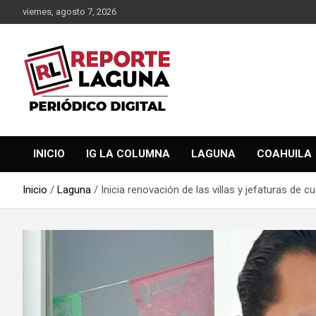
Saltar
viernes, agosto 7, 2026
al
contenido
Reporte Laguna Noticias
Reporte Laguna
INICIO
IG LA COLUMNA
LAGUNA
COAHUILA
Inicio
Laguna
Inicia renovación de las villas y jefaturas de c