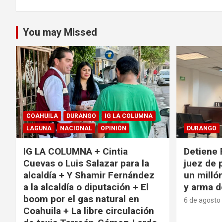
You may Missed
COAHUILA
DURANGO
IG LA COLUMNA
LAGUNA
NACIONAL
OPINIÓN
DURANGO
IG LA COLUMNA + Cintia
Detiene 
Cuevas o Luis Salazar para la
juez de 
alcaldía + Y Shamir Fernández
un milló
a la alcaldía o diputación + El
y arma d
boom por el gas natural en
6 de agosto
Coahuila + La libre circulación