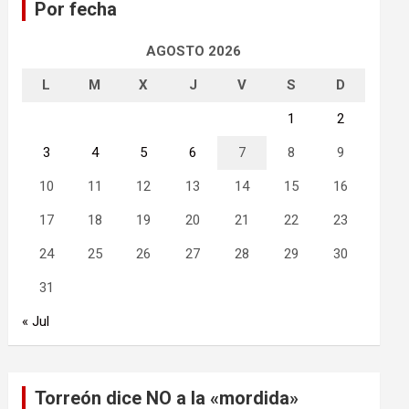
Por fecha
r
AGOSTO 2026
L
M
X
J
V
S
D
1
2
3
4
5
6
7
8
9
10
11
12
13
14
15
16
17
18
19
20
21
22
23
24
25
26
27
28
29
30
31
« Jul
Torreón dice NO a la «mordida»