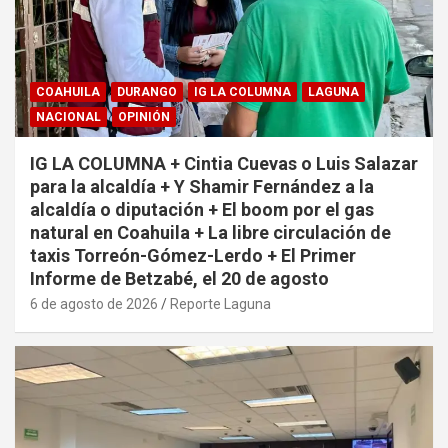
COAHUILA
DURANGO
IG LA COLUMNA
LAGUNA
NACIONAL
OPINIÓN
IG LA COLUMNA + Cintia Cuevas o Luis Salazar
para la alcaldía + Y Shamir Fernández a la
alcaldía o diputación + El boom por el gas
natural en Coahuila + La libre circulación de
taxis Torreón-Gómez-Lerdo + El Primer
Informe de Betzabé, el 20 de agosto
6 de agosto de 2026
Reporte Laguna