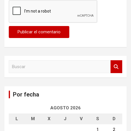
B
u
s
c
a
Por fecha
r
AGOSTO 2026
L
M
X
J
V
S
D
1
2