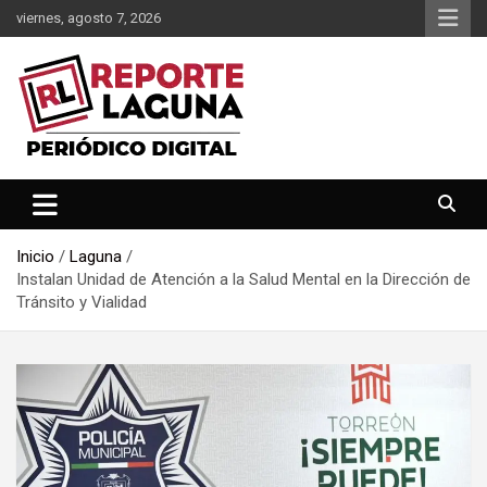
Saltar
viernes, agosto 7, 2026
al
contenido
Reporte Laguna Noticias
Reporte Laguna
Inicio
Laguna
Instalan Unidad de Atención a la Salud Mental en la Dirección de
Tránsito y Vialidad