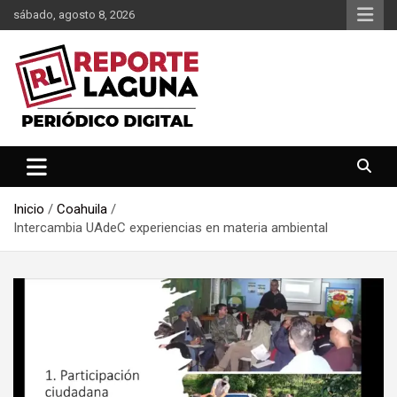
Saltar
sábado, agosto 8, 2026
al
contenido
Reporte Laguna Noticias
Reporte Laguna
Inicio
Coahuila
Intercambia UAdeC experiencias en materia ambiental