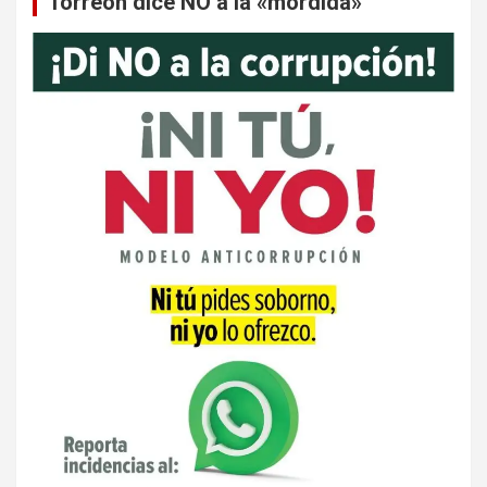
Torreón dice NO a la «mordida»