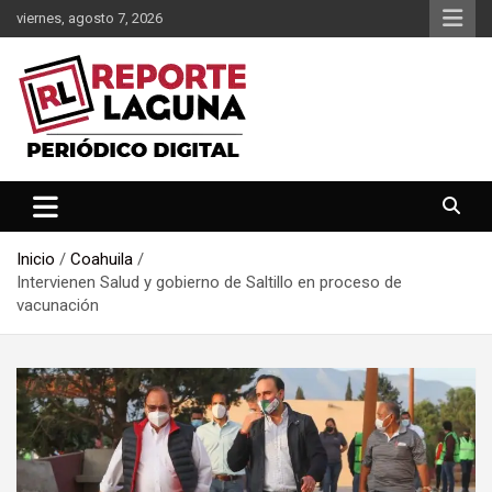
Saltar
viernes, agosto 7, 2026
al
contenido
Reporte Laguna Noticias
Reporte Laguna
Inicio
Coahuila
Intervienen Salud y gobierno de Saltillo en proceso de
vacunación