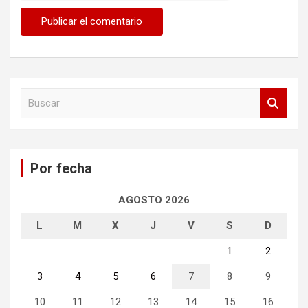
B
u
s
c
a
Por fecha
r
AGOSTO 2026
L
M
X
J
V
S
D
1
2
3
4
5
6
7
8
9
10
11
12
13
14
15
16