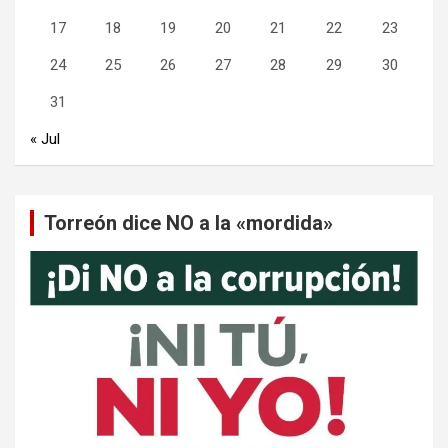
17
18
19
20
21
22
23
24
25
26
27
28
29
30
31
« Jul
Torreón dice NO a la «mordida»