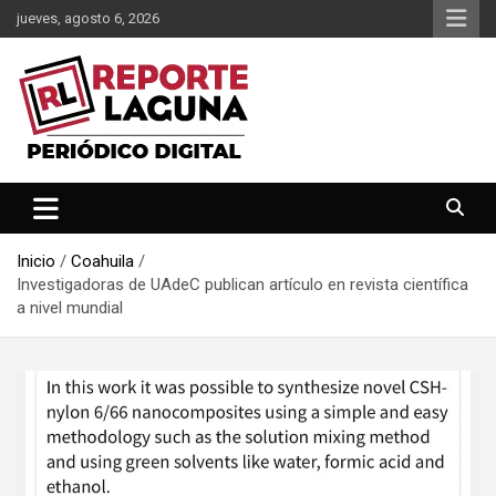
Saltar
jueves, agosto 6, 2026
al
contenido
Reporte Laguna Noticias
Reporte Laguna
Inicio
Coahuila
Investigadoras de UAdeC publican artículo en revista científica
a nivel mundial