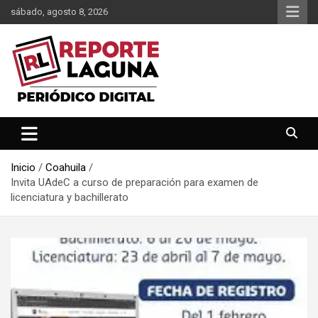
Saltar
sábado, agosto 8, 2026
al
contenido
Reporte Laguna Noticias
Reporte Laguna
Inicio
Coahuila
Invita UAdeC a curso de preparación para examen de
licenciatura y bachillerato