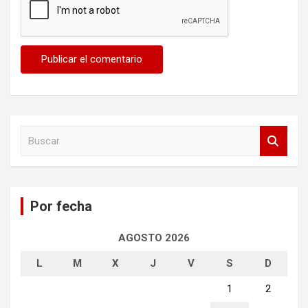
B
u
s
c
a
Por fecha
r
AGOSTO 2026
L
M
X
J
V
S
D
1
2