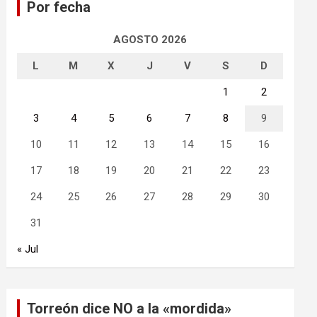
Por fecha
r
AGOSTO 2026
L
M
X
J
V
S
D
1
2
3
4
5
6
7
8
9
10
11
12
13
14
15
16
17
18
19
20
21
22
23
24
25
26
27
28
29
30
31
« Jul
Torreón dice NO a la «mordida»