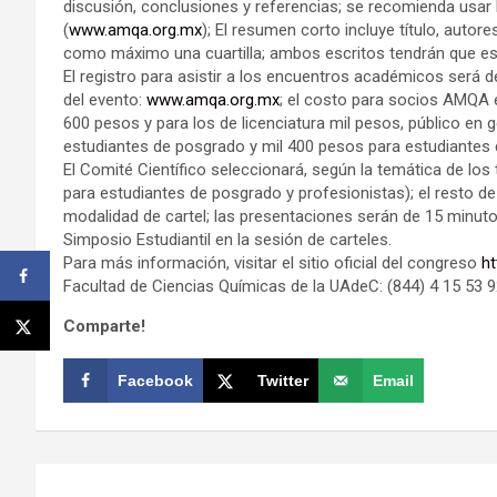
discusión, conclusiones y referencias; se recomienda usar la
(
www.amqa.org.mx
); El resumen corto incluye título, autor
como máximo una cuartilla; ambos escritos tendrán que est
El registro para asistir a los encuentros académicos será del
del evento:
www.amqa.org.mx
; el costo para socios AMQA 
600 pesos y para los de licenciatura mil pesos, público en 
estudiantes de posgrado y mil 400 pesos para estudiantes d
El Comité Científico seleccionará, según la temática de los
para estudiantes de posgrado y profesionistas); el resto 
modalidad de cartel; las presentaciones serán de 15 minutos
Simposio Estudiantil en la sesión de carteles.
Para más información, visitar el sitio oficial del congreso
h
Facultad de Ciencias Químicas de la UAdeC: (844) 4 15 53 92
Comparte!
Facebook
Twitter
Email
Navegación