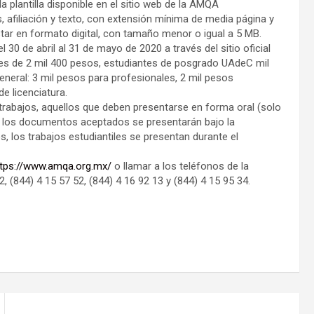
 plantilla disponible en el sitio web de la AMQA
es, afiliación y texto, con extensión mínima de media página y
ar en formato digital, con tamaño menor o igual a 5 MB.
 30 de abril al 31 de mayo de 2020 a través del sitio oficial
es de 2 mil 400 pesos, estudiantes de posgrado UAdeC mil
general: 3 mil pesos para profesionales, 2 mil pesos
e licenciatura.
 trabajos, aquellos que deben presentarse en forma oral (solo
de los documentos aceptados se presentarán bajo la
, los trabajos estudiantiles se presentan durante el
ttps://www.amqa.org.mx/
o llamar a los teléfonos de la
, (844) 4 15 57 52, (844) 4 16 92 13 y (844) 4 15 95 34.