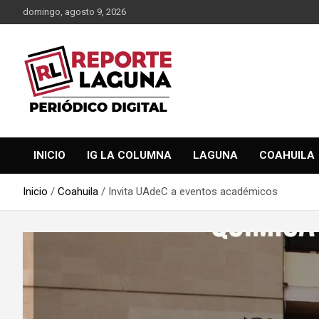
Saltar
domingo, agosto 9, 2026
al
contenido
Reporte Laguna Noticias
Reporte Laguna
INICIO
IG LA COLUMNA
LAGUNA
COAHUILA
Inicio
Coahuila
Invita UAdeC a eventos académicos