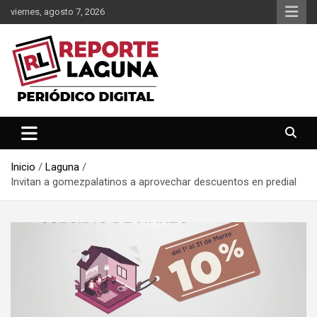
Saltar
viernes, agosto 7, 2026
al
contenido
Reporte Laguna Noticias
Reporte Laguna
Inicio
Laguna
Invitan a gomezpalatinos a aprovechar descuentos en predial