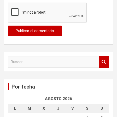
B
u
s
c
a
Por fecha
r
AGOSTO 2026
L
M
X
J
V
S
D