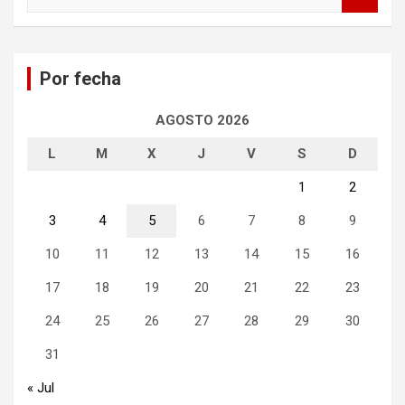
u
s
c
a
Por fecha
r
AGOSTO 2026
L
M
X
J
V
S
D
1
2
3
4
5
6
7
8
9
10
11
12
13
14
15
16
17
18
19
20
21
22
23
24
25
26
27
28
29
30
31
« Jul