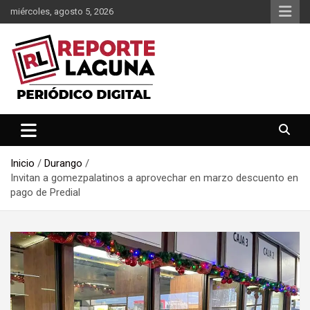
Saltar
miércoles, agosto 5, 2026
al
contenido
Reporte Laguna Noticias
Reporte Laguna
Inicio
Durango
Invitan a gomezpalatinos a aprovechar en marzo descuento en
pago de Predial