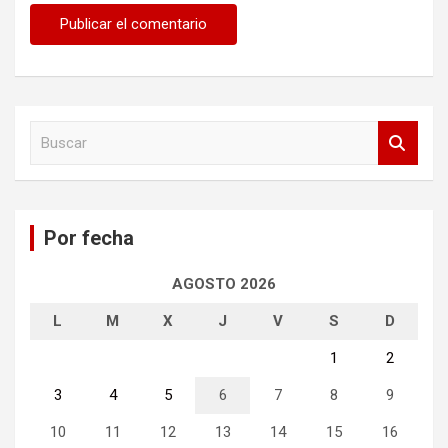
B
u
s
c
a
Por fecha
r
AGOSTO 2026
L
M
X
J
V
S
D
1
2
3
4
5
6
7
8
9
10
11
12
13
14
15
16