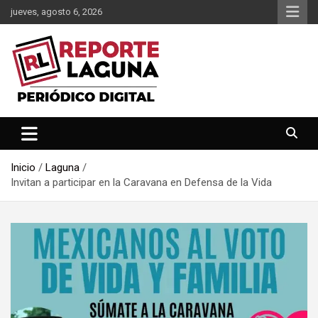
Saltar
jueves, agosto 6, 2026
al
contenido
Reporte Laguna Noticias
Reporte Laguna
Inicio
Laguna
Invitan a participar en la Caravana en Defensa de la Vida