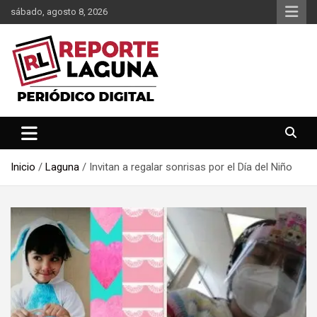
Saltar
sábado, agosto 8, 2026
al
contenido
Reporte Laguna Noticias
Reporte Laguna
Inicio
Laguna
Invitan a regalar sonrisas por el Día del Niño