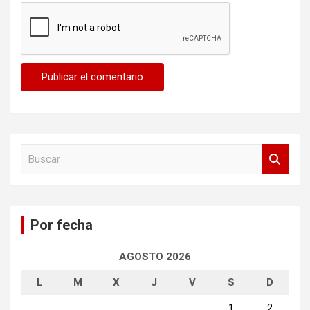
B
u
s
c
a
Por fecha
r
AGOSTO 2026
L
M
X
J
V
S
D
1
2