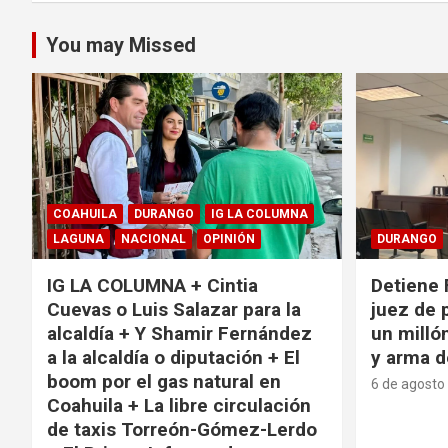
You may Missed
COAHUILA
DURANGO
IG LA COLUMNA
LAGUNA
NACIONAL
OPINIÓN
DURANGO
IG LA COLUMNA + Cintia
Detiene 
Cuevas o Luis Salazar para la
juez de 
alcaldía + Y Shamir Fernández
un milló
a la alcaldía o diputación + El
y arma d
boom por el gas natural en
6 de agosto
Coahuila + La libre circulación
de taxis Torreón-Gómez-Lerdo