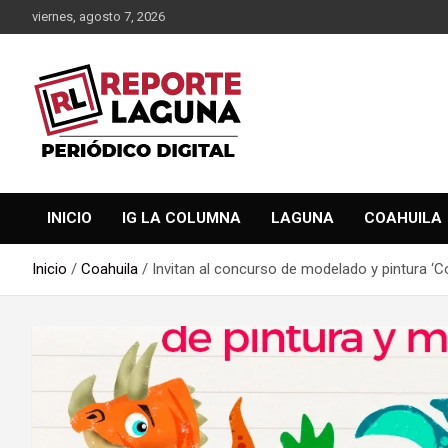
Saltar
viernes, agosto 7, 2026
al
contenido
Reporte Laguna Noticias
Reporte Laguna
INICIO
IG LA COLUMNA
LAGUNA
COAHUILA
Inicio
Coahuila
Invitan al concurso de modelado y pintura ‘Co