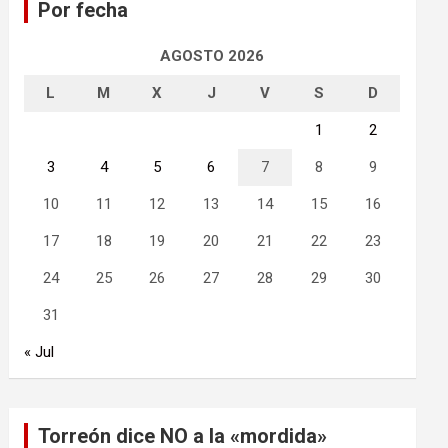
Por fecha
r
AGOSTO 2026
L
M
X
J
V
S
D
1
2
3
4
5
6
7
8
9
10
11
12
13
14
15
16
17
18
19
20
21
22
23
24
25
26
27
28
29
30
31
« Jul
Torreón dice NO a la «mordida»