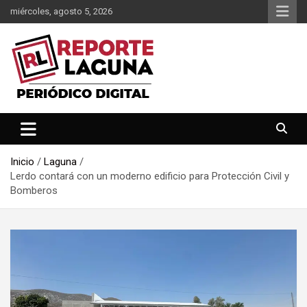
Saltar
miércoles, agosto 5, 2026
al
contenido
Reporte Laguna Noticias
Reporte Laguna
Inicio
Laguna
Lerdo contará con un moderno edificio para Protección Civil y
Bomberos