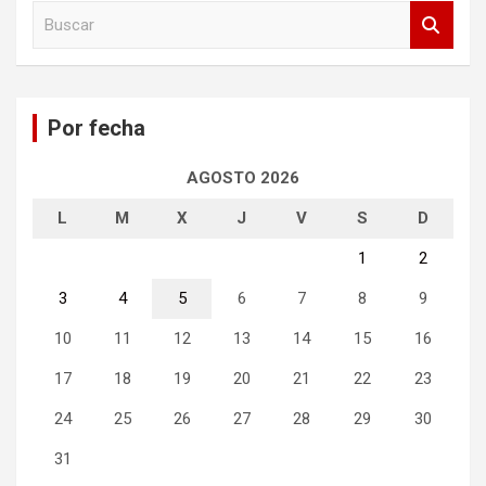
B
u
s
c
a
Por fecha
r
AGOSTO 2026
L
M
X
J
V
S
D
1
2
3
4
5
6
7
8
9
10
11
12
13
14
15
16
17
18
19
20
21
22
23
24
25
26
27
28
29
30
31