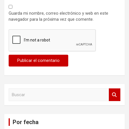
Guarda mi nombre, correo electrónico y web en este
navegador para la próxima vez que comente.
B
u
s
c
a
Por fecha
r