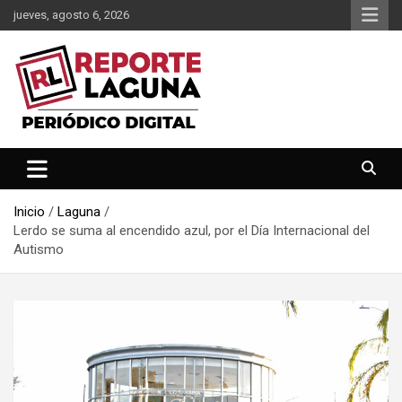
Saltar
jueves, agosto 6, 2026
al
contenido
Reporte Laguna Noticias
Reporte Laguna
Inicio
Laguna
Lerdo se suma al encendido azul, por el Día Internacional del
Autismo