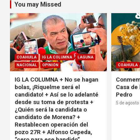
You may Missed
COAHUILA
IG LA COLUMNA
LAGUNA
NACIONAL
OPINIÓN
COAHUILA
IG LA COLUMNA + No se hagan
Conmemo
bolas, ¡Riquelme será el
Casa de 
candidato! + Así se lo adelanté
Pedro
desde su toma de protesta +
5 de agosto
¿Quién será la candidata o
candidato de Morena? +
Restablecen operación del
pozo 27R + Alfonso Cepeda,
“cero para ese bandido”