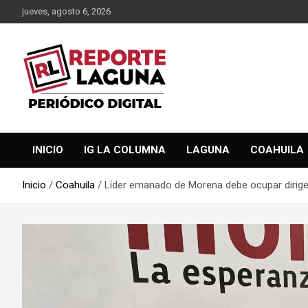
Saltar
jueves, agosto 6, 2026
al
contenido
Reporte Laguna Noticias
Reporte Laguna
INICIO
IG LA COLUMNA
LAGUNA
COAHUILA
Inicio
Coahuila
Líder emanado de Morena debe ocupar dirigen