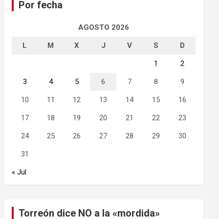
Por fecha
r
AGOSTO 2026
L
M
X
J
V
S
D
1
2
3
4
5
6
7
8
9
10
11
12
13
14
15
16
17
18
19
20
21
22
23
24
25
26
27
28
29
30
31
« Jul
Torreón dice NO a la «mordida»