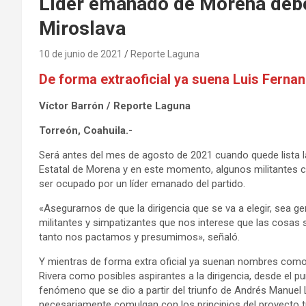
Líder emanado de Morena debe 
Miroslava
10 de junio de 2021
Reporte Laguna
De forma extraoficial ya suena Luis Ferna
Víctor Barrón / Reporte Laguna
Torreón, Coahuila.-
Será antes del mes de agosto de 2021 cuando quede lista la
Estatal de Morena y en este momento, algunos militantes 
ser ocupado por un líder emanado del partido.
«Asegurarnos de que la dirigencia que se va a elegir, sea
militantes y simpatizantes que nos interese que las cosas s
tanto nos pactamos y presumimos», señaló.
Y mientras de forma extra oficial ya suenan nombres como
Rivera como posibles aspirantes a la dirigencia, desde el p
fenómeno que se dio a partir del triunfo de Andrés Manuel
necesariamente comulgan con los principios del proyecto 