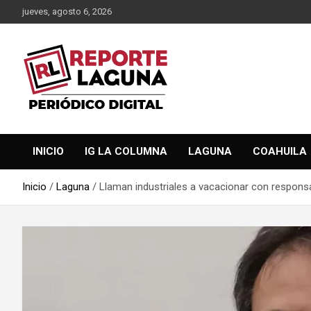
Saltar
jueves, agosto 6, 2026
al
contenido
Reporte Laguna Noticias
Reporte Laguna
INICIO
IG LA COLUMNA
LAGUNA
COAHUILA
Inicio
Laguna
Llaman industriales a vacacionar con responsa