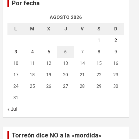
Por fecha
r
AGOSTO 2026
L
M
X
J
V
S
D
1
2
3
4
5
6
7
8
9
10
11
12
13
14
15
16
17
18
19
20
21
22
23
24
25
26
27
28
29
30
31
« Jul
Torreón dice NO a la «mordida»