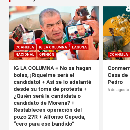
COAHUILA
IG LA COLUMNA
LAGUNA
NACIONAL
OPINIÓN
COAHUILA
IG LA COLUMNA + No se hagan
Conmemo
bolas, ¡Riquelme será el
Casa de 
candidato! + Así se lo adelanté
Pedro
desde su toma de protesta +
5 de agosto
¿Quién será la candidata o
candidato de Morena? +
Restablecen operación del
pozo 27R + Alfonso Cepeda,
“cero para ese bandido”