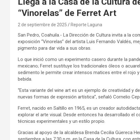
Llega a la Casa de la Cultura 
“Vinorelas” de Ferret Art
2 de septiembre de 2025
Reporte Laguna
San Pedro, Coahuila.- La Dirección de Cultura invita a la co
exposición “Vinorelas” del artista Luis Fernando Valdés, m
pigmento para dar vida a sus obras.
Lo que inició como un experimento casero durante la pande
mexicano; Ferret sustituye los tradicionales óleos o acuare
sedimento le permite crear intensos matices entre el rojo y 
bebida.
“Esta variante del wine art es un ejemplo de creatividad y d
nuevas formas de expresión artística”, señaló Cornelio Cep
Ferret, nacido en Saltillo en 1965, es un creador autodidac
explorar el arte visual. Desde entonces ha desarrollado el c
técnicas experimentales y un estilo propio.
Gracias al apoyo de la alcaldesa Brenda Cecilia Güereca He
septiembre a las 7:30 p.m. en la Casa de la Cultura, con entr