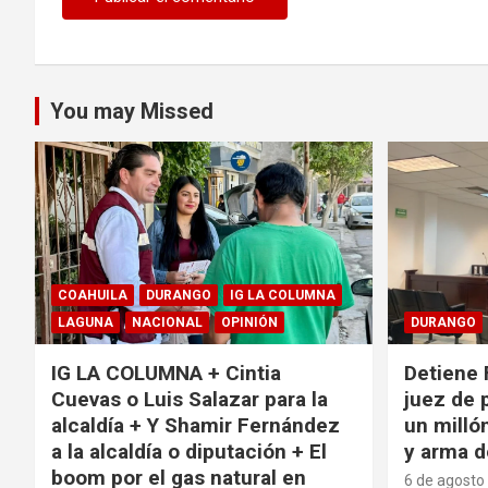
You may Missed
COAHUILA
DURANGO
IG LA COLUMNA
LAGUNA
NACIONAL
OPINIÓN
DURANGO
IG LA COLUMNA + Cintia
Detiene 
Cuevas o Luis Salazar para la
juez de 
alcaldía + Y Shamir Fernández
un milló
a la alcaldía o diputación + El
y arma d
boom por el gas natural en
6 de agosto