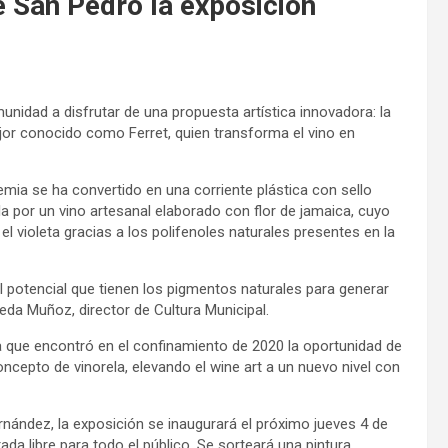
de San Pedro la exposición
munidad a disfrutar de una propuesta artística innovadora: la
ejor conocido como Ferret, quien transforma el vino en
mia se ha convertido en una corriente plástica con sello
la por un vino artesanal elaborado con flor de jamaica, cuyo
el violeta gracias a los polifenoles naturales presentes en la
el potencial que tienen los pigmentos naturales para generar
eda Muñoz, director de Cultura Municipal.
ta que encontró en el confinamiento de 2020 la oportunidad de
oncepto de vinorela, elevando el wine art a un nuevo nivel con
rnández, la exposición se inaugurará el próximo jueves 4 de
ada libre para todo el público. Se sorteará una pintura