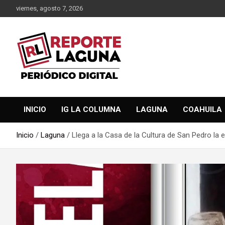
Saltar
viernes, agosto 7, 2026
al
contenido
Reporte Laguna Noticias
Reporte Laguna
INICIO
IG LA COLUMNA
LAGUNA
COAHUILA
Inicio
Laguna
Llega a la Casa de la Cultura de San Pedro la e