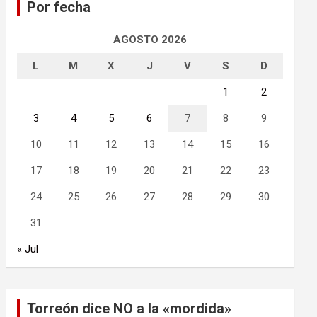
Por fecha
r
AGOSTO 2026
L
M
X
J
V
S
D
1
2
3
4
5
6
7
8
9
10
11
12
13
14
15
16
17
18
19
20
21
22
23
24
25
26
27
28
29
30
31
« Jul
Torreón dice NO a la «mordida»