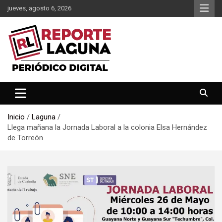
Saltar
jueves, agosto 6, 2026
al
contenido
Reporte Laguna Noticias
Reporte Laguna
Inicio
Laguna
Llega mañana la Jornada Laboral a la colonia Elsa Hernández
de Torreón