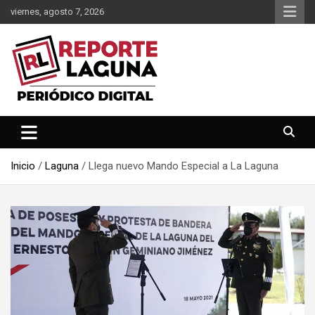
Saltar
viernes, agosto 7, 2026
al
contenido
Reporte Laguna Noticias
Reporte Laguna
Inicio
Laguna
Llega nuevo Mando Especial a La Laguna