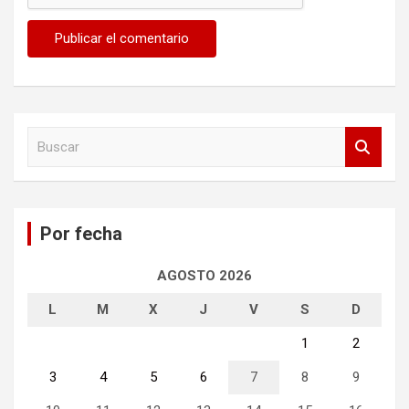
B
u
s
c
a
Por fecha
r
AGOSTO 2026
L
M
X
J
V
S
D
1
2
3
4
5
6
7
8
9