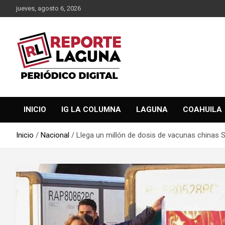
Saltar
jueves, agosto 6, 2026
al
contenido
Reporte Laguna Noticias
Reporte Laguna
INICIO
IG LA COLUMNA
LAGUNA
COAHUILA
Inicio
Nacional
Llega un millón de dosis de vacunas chinas 