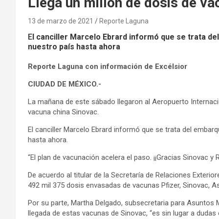
Llega un millón de dosis de v
13 de marzo de 2021
Reporte Laguna
E
l canciller Marcelo Ebrard informó que se trata 
nuestro país hasta ahora
Reporte Laguna con información de Excélsior
CIUDAD DE MÉXICO.-
La mañana de este sábado llegaron al Aeropuerto Internacio
vacuna china Sinovac.
El canciller Marcelo Ebrard informó que se trata del emba
hasta ahora.
“El plan de vacunación acelera el paso. ¡¡Gracias Sinovac y R
De acuerdo al titular de la Secretaría de Relaciones Exterior
492 mil 375 dosis envasadas de vacunas Pfizer, Sinovac, A
Por su parte, Martha Delgado, subsecretaria para Asuntos 
llegada de estas vacunas de Sinovac, “es sin lugar a dudas 