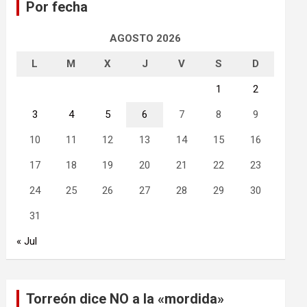
Por fecha
r
AGOSTO 2026
L
M
X
J
V
S
D
1
2
3
4
5
6
7
8
9
10
11
12
13
14
15
16
17
18
19
20
21
22
23
24
25
26
27
28
29
30
31
« Jul
Torreón dice NO a la «mordida»