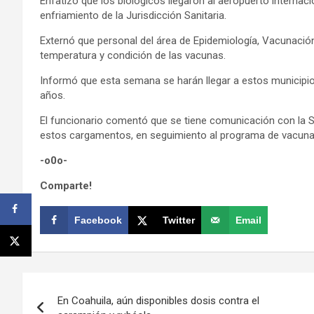
Enfatizó que los biológicos llegaron al aeropuerto interna
enfriamiento de la Jurisdicción Sanitaria.
Externó que personal del área de Epidemiología, Vacunación 
temperatura y condición de las vacunas.
Informó que esta semana se harán llegar a estos municipio
años.
El funcionario comentó que se tiene comunicación con la Se
estos cargamentos, en seguimiento al programa de vacunac
-o0o-
Comparte!
Facebook
Twitter
Email
Navegación
En Coahuila, aún disponibles dosis contra el