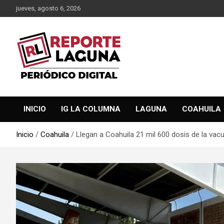
Saltar
jueves, agosto 6, 2026
al
contenido
Reporte Laguna Noticias
Reporte Laguna
INICIO
IG LA COLUMNA
LAGUNA
COAHUILA
Inicio
Coahuila
Llegan a Coahuila 21 mil 600 dosis de la vac