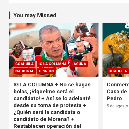
You may Missed
COAHUILA
IG LA COLUMNA
LAGUNA
NACIONAL
OPINIÓN
COAHUILA
IG LA COLUMNA + No se hagan
Conmemo
bolas, ¡Riquelme será el
Casa de 
candidato! + Así se lo adelanté
Pedro
desde su toma de protesta +
5 de agosto
¿Quién será la candidata o
candidato de Morena? +
Restablecen operación del