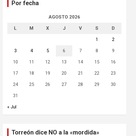
Por fecha
r
AGOSTO 2026
L
M
X
J
V
S
D
1
2
3
4
5
6
7
8
9
10
11
12
13
14
15
16
17
18
19
20
21
22
23
24
25
26
27
28
29
30
31
« Jul
Torreón dice NO a la «mordida»