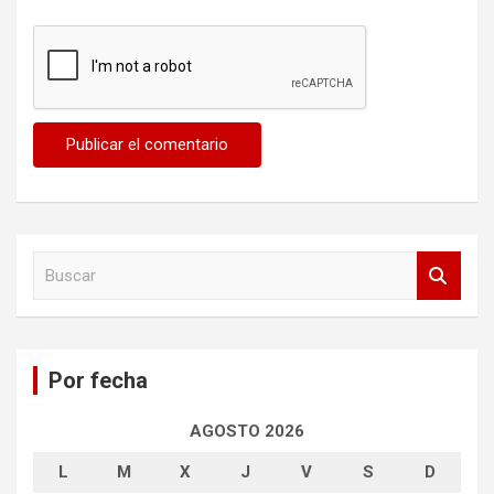
B
u
s
c
a
Por fecha
r
AGOSTO 2026
L
M
X
J
V
S
D