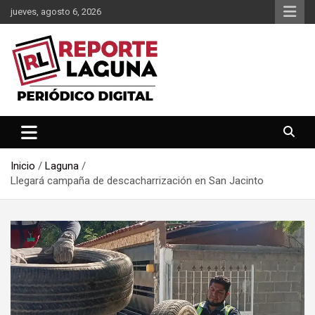
Saltar
jueves, agosto 6, 2026
al
contenido
Reporte Laguna Noticias
Reporte Laguna
Inicio
Laguna
Llegará campaña de descacharrización en San Jacinto