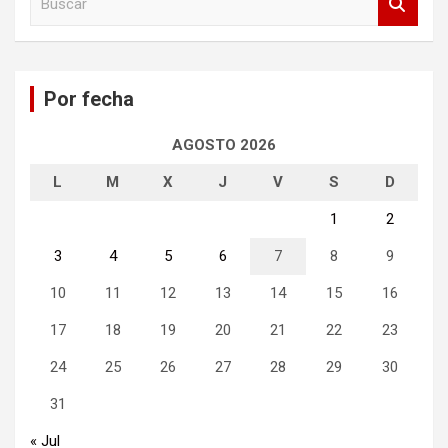
u
s
c
a
Por fecha
r
AGOSTO 2026
L
M
X
J
V
S
D
1
2
3
4
5
6
7
8
9
10
11
12
13
14
15
16
17
18
19
20
21
22
23
24
25
26
27
28
29
30
31
« Jul