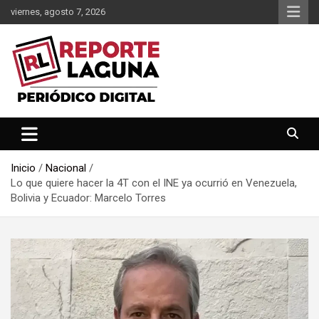
Saltar
viernes, agosto 7, 2026
al
contenido
Reporte Laguna Noticias
Reporte Laguna
Inicio
Nacional
Lo que quiere hacer la 4T con el INE ya ocurrió en Venezuela,
Bolivia y Ecuador: Marcelo Torres