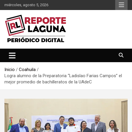
Saltar
miércoles, agosto 5, 2026
al
contenido
Reporte Laguna Noticias
Reporte Laguna
Inicio
Coahuila
Logra alumno de la Preparatoria “Ladislao Farias Campos” el
mejor promedio de bachilleratos de la UAdeC