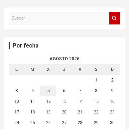
B
u
s
c
a
Por fecha
r
AGOSTO 2026
L
M
X
J
V
S
D
1
2
3
4
5
6
7
8
9
10
11
12
13
14
15
16
17
18
19
20
21
22
23
24
25
26
27
28
29
30