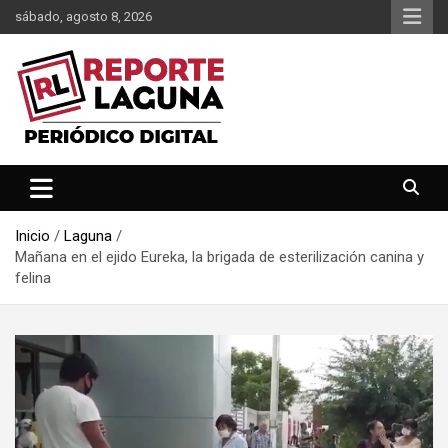
Saltar
sábado, agosto 8, 2026
al
contenido
Reporte Laguna Noticias
Reporte Laguna
Inicio
Laguna
Mañana en el ejido Eureka, la brigada de esterilización canina y
felina