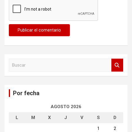
B
u
s
c
a
Por fecha
r
AGOSTO 2026
L
M
X
J
V
S
D
1
2