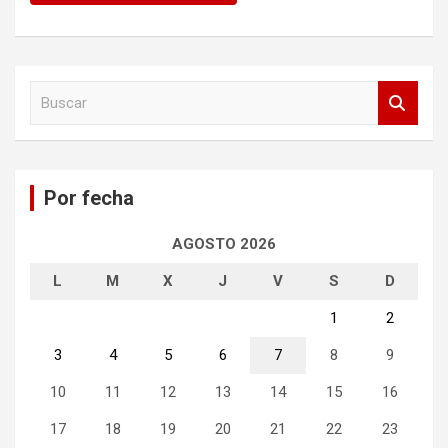
B
u
s
c
a
Por fecha
r
AGOSTO 2026
L
M
X
J
V
S
D
1
2
3
4
5
6
7
8
9
10
11
12
13
14
15
16
17
18
19
20
21
22
23