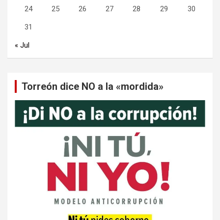
24
25
26
27
28
29
30
31
« Jul
Torreón dice NO a la «mordida»