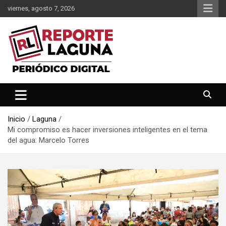
Saltar
viernes, agosto 7, 2026
al
contenido
Reporte Laguna Noticias
Reporte Laguna
Inicio
Laguna
Mi compromiso es hacer inversiones inteligentes en el tema
del agua: Marcelo Torres