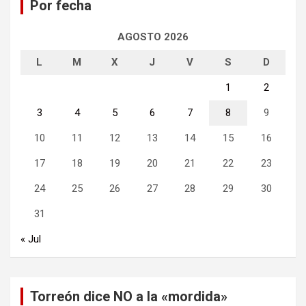
Por fecha
r
AGOSTO 2026
L
M
X
J
V
S
D
1
2
3
4
5
6
7
8
9
10
11
12
13
14
15
16
17
18
19
20
21
22
23
24
25
26
27
28
29
30
31
« Jul
Torreón dice NO a la «mordida»