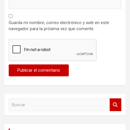
Guarda mi nombre, correo electrónico y web en este
navegador para la próxima vez que comente.
B
u
s
c
a