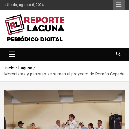
Saltar
sábado, agosto 8, 2026
al
contenido
Reporte Laguna Noticias
Reporte Laguna
Inicio
Laguna
Morenistas y panistas se suman al proyecto de Román Cepeda