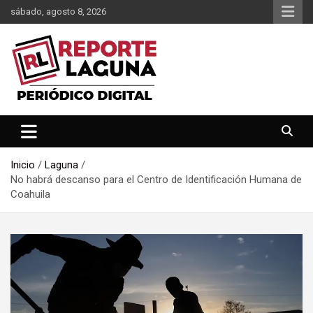
Saltar
sábado, agosto 8, 2026
al
contenido
Reporte Laguna Noticias
Reporte Laguna
Inicio
Laguna
No habrá descanso para el Centro de Identificación Humana de
Coahuila