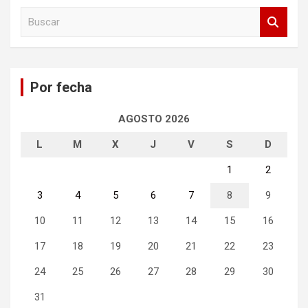
B
u
s
c
a
Por fecha
r
AGOSTO 2026
L
M
X
J
V
S
D
1
2
3
4
5
6
7
8
9
10
11
12
13
14
15
16
17
18
19
20
21
22
23
24
25
26
27
28
29
30
31