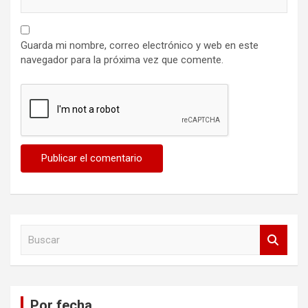
Guarda mi nombre, correo electrónico y web en este
navegador para la próxima vez que comente.
B
u
s
c
a
Por fecha
r