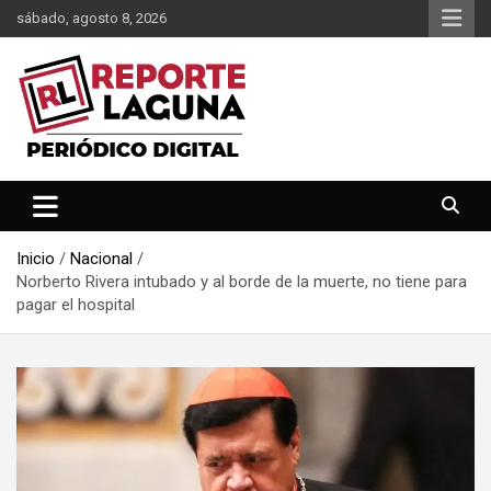
Saltar
sábado, agosto 8, 2026
al
contenido
Reporte Laguna Noticias
Reporte Laguna
Inicio
Nacional
Norberto Rivera intubado y al borde de la muerte, no tiene para
pagar el hospital