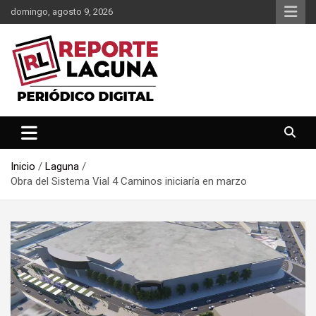
Saltar
domingo, agosto 9, 2026
al
contenido
Reporte Laguna Noticias
Reporte Laguna
Inicio
Laguna
Obra del Sistema Vial 4 Caminos iniciaría en marzo