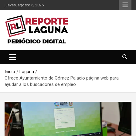
Saltar
jueves, agosto 6, 2026
al
contenido
Reporte Laguna Noticias
Reporte Laguna
Inicio
Laguna
Ofrece Ayuntamiento de Gómez Palacio página web para
ayudar a los buscadores de empleo