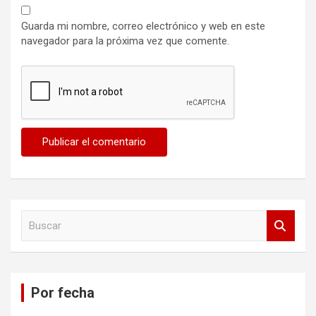
Guarda mi nombre, correo electrónico y web en este
navegador para la próxima vez que comente.
B
u
s
c
a
Por fecha
r