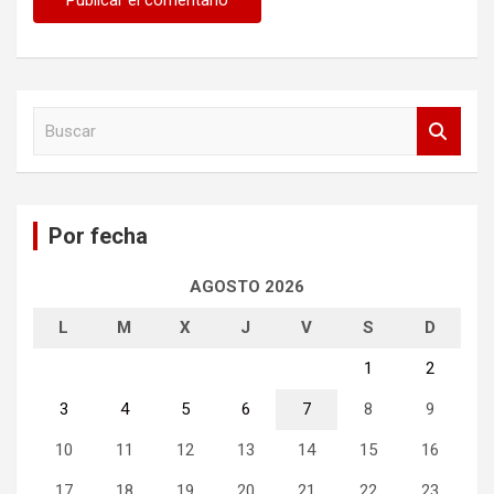
B
u
s
c
a
Por fecha
r
AGOSTO 2026
L
M
X
J
V
S
D
1
2
3
4
5
6
7
8
9
10
11
12
13
14
15
16
17
18
19
20
21
22
23