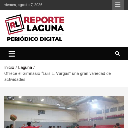
Saltar
viernes, agosto 7, 2026
al
contenido
Reporte Laguna Noticias
Reporte Laguna
Inicio
Laguna
Ofrece el Gimnasio “Luis L. Vargas” una gran variedad de
actividades