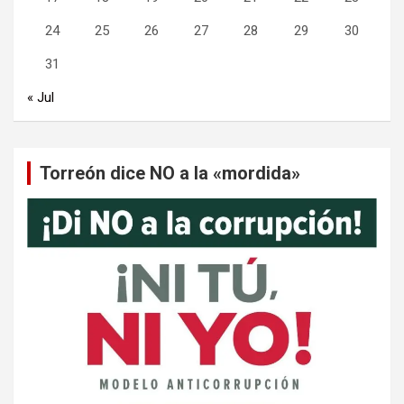
24
25
26
27
28
29
30
31
« Jul
Torreón dice NO a la «mordida»