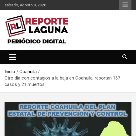
Saltar
sábado, agosto 8, 2026
al
contenido
Reporte Laguna Noticias
Reporte Laguna
Inicio
Coahuila
Otro día con contagios a la baja en Coahuila, reportan 167
casos y 21 muertos