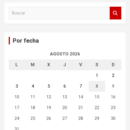
B
u
s
c
a
Por fecha
r
AGOSTO 2026
L
M
X
J
V
S
D
1
2
3
4
5
6
7
8
9
10
11
12
13
14
15
16
17
18
19
20
21
22
23
24
25
26
27
28
29
30
31