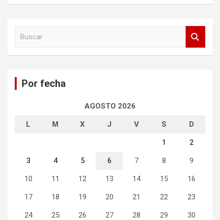
B
u
s
c
a
Por fecha
r
AGOSTO 2026
L
M
X
J
V
S
D
1
2
3
4
5
6
7
8
9
10
11
12
13
14
15
16
17
18
19
20
21
22
23
24
25
26
27
28
29
30