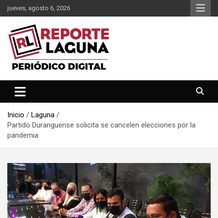
Saltar
jueves, agosto 6, 2026
al
contenido
Reporte Laguna Noticias
Reporte Laguna
Inicio
Laguna
Partido Duranguense solicita se cancelen elecciones por la
pandemia