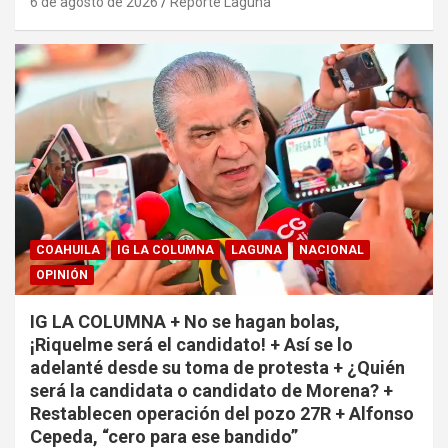
6 de agosto de 2026
Reporte Laguna
COAHUILA
IG LA COLUMNA
LAGUNA
NACIONAL
OPINIÓN
IG LA COLUMNA + No se hagan bolas,
¡Riquelme será el candidato! + Así se lo
adelanté desde su toma de protesta + ¿Quién
será la candidata o candidato de Morena? +
Restablecen operación del pozo 27R + Alfonso
Cepeda, “cero para ese bandido”